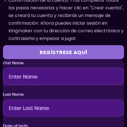
Confirmación de la cuenta: Tras completar todos
los pasos necesarios y hacer clic en "Crear cuenta",
se creará tu cuenta y recibirás un mensaje de
confirmación. Ahora puedes iniciar sesión en
Kingmaker con tu dirección de correo electrónico y
contraseña y empezar a jugar.
REGÍSTRESE AQUÍ