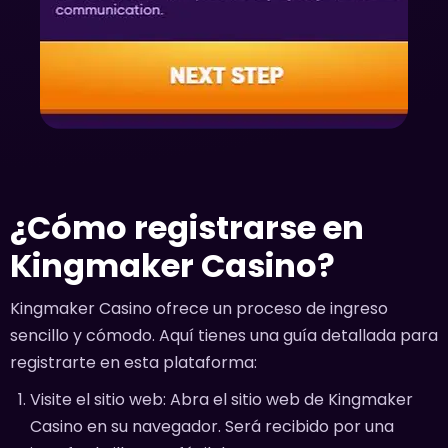
¿Cómo registrarse en
Kingmaker Casino?
Kingmaker Casino ofrece un proceso de ingreso
sencillo y cómodo. Aquí tienes una guía detallada para
registrarte en esta plataforma:
Visite el sitio web: Abra el sitio web de Kingmaker
Casino en su navegador. Será recibido por una