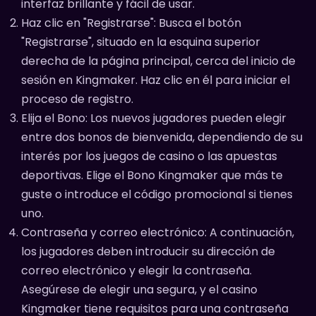
interfaz brillante y fácil de usar.
Haz clic en "Registrarse": Busca el botón
"Registrarse", situado en la esquina superior
derecha de la página principal, cerca del inicio de
sesión en Kingmaker. Haz clic en él para iniciar el
proceso de registro.
Elija el Bono: Los nuevos jugadores pueden elegir
entre dos bonos de bienvenida, dependiendo de su
interés por los juegos de casino o las apuestas
deportivas. Elige el Bono Kingmaker que más te
guste o introduce el código promocional si tienes
uno.
Contraseña y correo electrónico: A continuación,
los jugadores deben introducir su dirección de
correo electrónico y elegir la contraseña.
Asegúrese de elegir una segura, y el casino
Kingmaker tiene requisitos para una contraseña