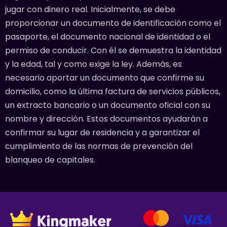
jugar con dinero real. Inicialmente, se debe
proporcionar un documento de identificación como el
pasaporte, el documento nacional de identidad o el
permiso de conducir. Con él se demuestra la identidad
y la edad, tal y como exige la ley. Además, es
necesario aportar un documento que confirme su
domicilio, como la última factura de servicios públicos,
un extracto bancario o un documento oficial con su
nombre y dirección. Estos documentos ayudarán a
confirmar su lugar de residencia y a garantizar el
cumplimiento de las normas de prevención del
blanqueo de capitales.