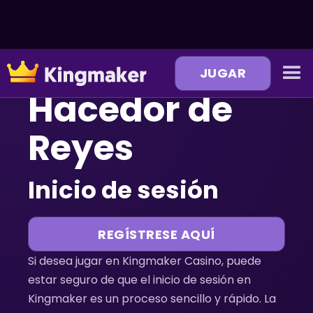
JUGAR
Hacedor de
Reyes
Inicio de sesión
REGÍSTRESE AQUÍ
Si desea jugar en Kingmaker Casino, puede
estar seguro de que el inicio de sesión en
Kingmaker es un proceso sencillo y rápido. La