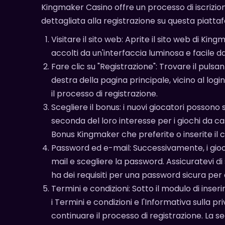
Kingmaker Casino offre un processo di iscrizi
dettagliata alla registrazione su questa piatta
Visitare il sito web: Aprite il sito web di Ki
accolti da un'interfaccia luminosa e facile d
Fare clic su "Registrazione": Trovare il pulsant
destra della pagina principale, vicino al logi
il processo di registrazione.
Scegliere il bonus: i nuovi giocatori possono
seconda del loro interesse per i giochi da ca
Bonus Kingmaker che preferite o inserite il
Password ed e-mail: Successivamente, i giocat
mail e scegliere la password. Assicuratevi di
ha dei requisiti per una password sicura per e
Termini e condizioni: Sotto il modulo di inse
i Termini e condizioni e l'Informativa sulla p
continuare il processo di registrazione. La s