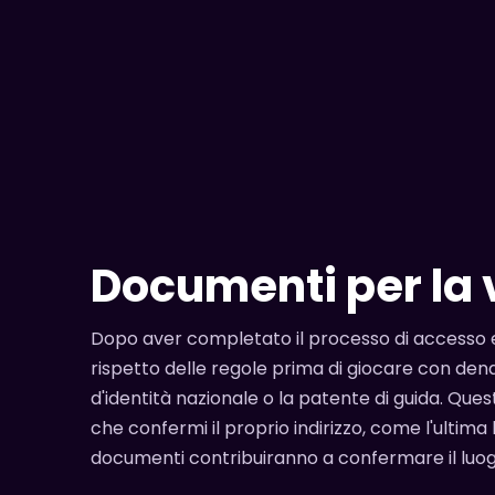
Documenti per la v
Dopo aver completato il processo di accesso e 
rispetto delle regole prima di giocare con dena
d'identità nazionale o la patente di guida. Ques
che confermi il proprio indirizzo, come l'ultima
documenti contribuiranno a confermare il luogo 