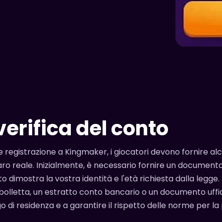
erifica del conto
registrazione a Kingmaker, i giocatori devono fornire alcu
ro reale. Inizialmente, è necessario fornire un documento
to dimostra la vostra identità e l'età richiesta dalla legg
 bolletta, un estratto conto bancario o un documento uffici
di residenza e a garantire il rispetto delle norme per la 