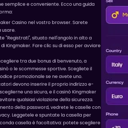
one semplice e conveniente. Ecco una guida
forma:
ngmaker Casino nel vostro browser. Sarete
a usare.
e "Registrati", situato nell'angolo in alto a
n di Kingmaker. Fare clic su di esso per avviare
 scegliere tra due bonus di benvenuto, a
sinò o le scommesse sportive. Scegliete il
 codice promozionale se ne avete uno.
ori devono inserire il proprio indirizzo e-
 sceglierne una sicura, e il casinò Kingmaker
vitare qualsiasi violazione della sicurezza.
rimento della password, vedrete le caselle con
rivacy. Leggetele e spuntate la casella per
econda casella è facoltativa: potete scegliere