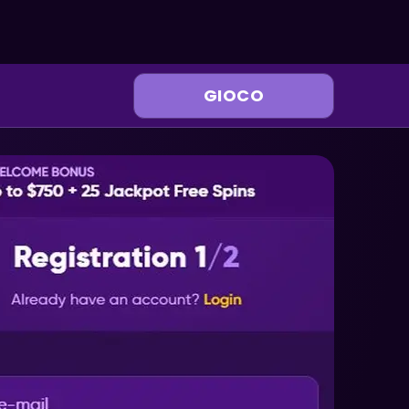
GIOCO