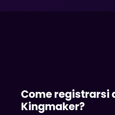
Come registrarsi 
Kingmaker?