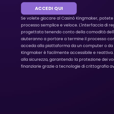
ACCEDI QUI
Se volete giocare al Casinò Kingmaker, potete 
processo semplice e veloce. L'interfaccia di re
progettata tenendo conto della comodità dell'u
aiuteranno a portare a termine il processo con
acceda alla piattaforma da un computer o da un 
Kingmaker è facilmente accessibile e reattiva.
alla sicurezza, garantendo la protezione dei vos
finanziarie grazie a tecnologie di crittografia 